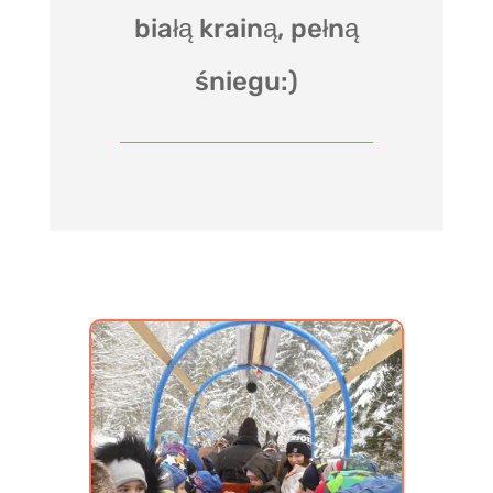
białą krainą, pełną
śniegu:)