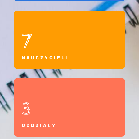
7
NAUCZYCIELI
3
ODDZIAŁY