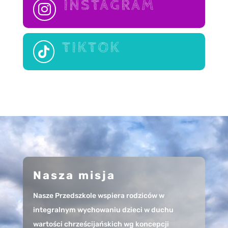
INSTAGRAM

TIKTOK

Nasza misja
Nasze Przedszkole wspiera rodziców w
integralnym wychowaniu dzieci w duchu
wartości chrześcijańskich wg koncepcji