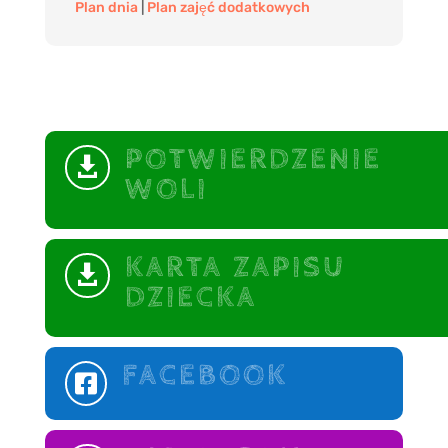
Plan dnia
|
Plan zajęć dodatkowych
POTWIERDZENIE

WOLI
KARTA ZAPISU

DZIECKA
FACEBOOK
