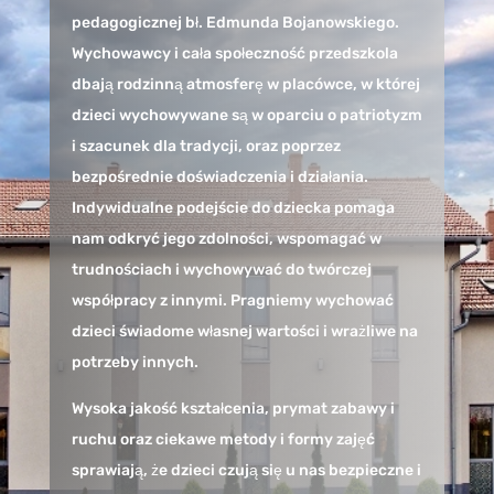
pedagogicznej bł. Edmunda Bojanowskiego.
Wychowawcy i cała społeczność przedszkola
dbają rodzinną atmosferę w placówce, w której
dzieci wychowywane są w oparciu o patriotyzm
i szacunek dla tradycji, oraz poprzez
bezpośrednie doświadczenia i działania.
Indywidualne podejście do dziecka pomaga
nam odkryć jego zdolności, wspomagać w
trudnościach i wychowywać do twórczej
współpracy z innymi. Pragniemy wychować
dzieci świadome własnej wartości i wrażliwe na
potrzeby innych.
Wysoka jakość kształcenia, prymat zabawy i
ruchu oraz ciekawe metody i formy zajęć
sprawiają, że dzieci czują się u nas bezpieczne i